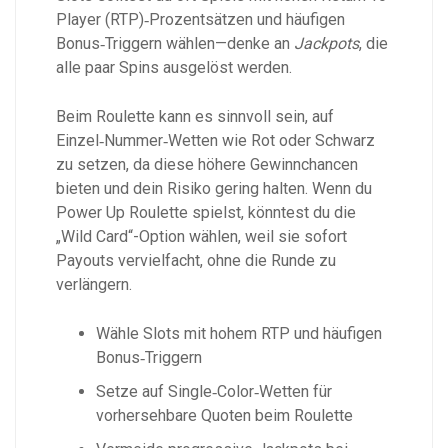
Player (RTP)‑Prozentsätzen und häufigen
Bonus‑Triggern wählen—denke an
Jackpots
, die
alle paar Spins ausgelöst werden.
Beim Roulette kann es sinnvoll sein, auf
Einzel‑Nummer‑Wetten wie Rot oder Schwarz
zu setzen, da diese höhere Gewinnchancen
bieten und dein Risiko gering halten. Wenn du
Power Up Roulette spielst, könntest du die
„Wild Card“-Option wählen, weil sie sofort
Payouts vervielfacht, ohne die Runde zu
verlängern.
Wähle Slots mit hohem RTP und häufigen
Bonus‑Triggern
Setze auf Single‑Color‑Wetten für
vorhersehbare Quoten beim Roulette