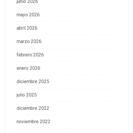
junio 2026
mayo 2026
abril 2026
marzo 2026
febrero 2026
enero 2026
diciembre 2025
julio 2025
diciembre 2022
noviembre 2022