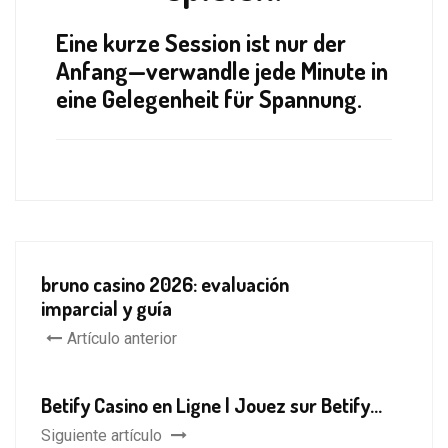
Eine kurze Session ist nur der
Anfang—verwandle jede Minute in
eine Gelegenheit für Spannung.
bruno casino 2026: evaluación
imparcial y guía
Artículo anterior
Betify Casino en Ligne | Jouez sur Betify...
Siguiente artículo