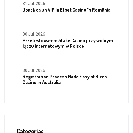
31 Jul, 2026
Joacă ca un VIP la Efbet Casino în România
30 Jul, 2026
Przetestowałem Stake Casino przy wolnym
łączu internetowym w Polsce
30 Jul, 2026
Registration Process Made Easy at Bizzo
Casino in Australia
Categorías