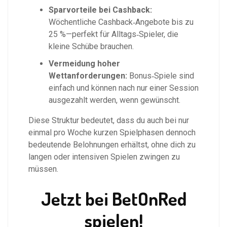
Sparvorteile bei Cashback:
Wöchentliche Cashback‑Angebote bis zu
25 %—perfekt für Alltags‑Spieler, die
kleine Schübe brauchen.
Vermeidung hoher
Wettanforderungen:
Bonus‑Spiele sind
einfach und können nach nur einer Session
ausgezahlt werden, wenn gewünscht.
Diese Struktur bedeutet, dass du auch bei nur
einmal pro Woche kurzen Spielphasen dennoch
bedeutende Belohnungen erhältst, ohne dich zu
langen oder intensiven Spielen zwingen zu
müssen.
Jetzt bei BetOnRed
spielen!