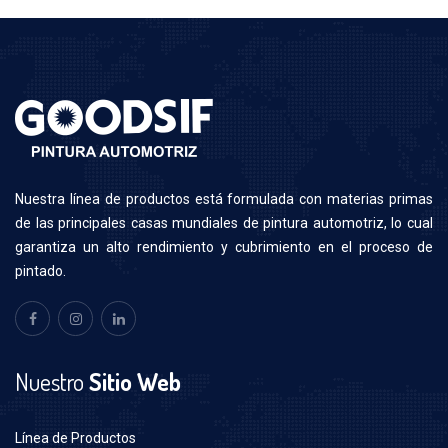
N
uestra línea de productos está formulada con materias primas
de las principales casas mundiales de pintura automotriz, lo cual
garantiza un alto rendimiento y cubrimiento en el proceso de
pintado.
Nuestro
Sitio Web
Línea de Productos