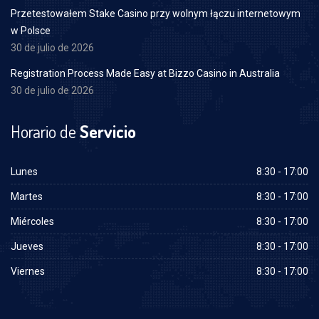
Przetestowałem Stake Casino przy wolnym łączu internetowym
w Polsce
30 de julio de 2026
Registration Process Made Easy at Bizzo Casino in Australia
30 de julio de 2026
Horario de
Servicio
Lunes
8:30 - 17:00
Martes
8:30 - 17:00
Miércoles
8:30 - 17:00
Jueves
8:30 - 17:00
Viernes
8:30 - 17:00