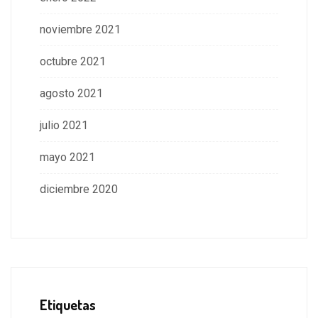
noviembre 2021
octubre 2021
agosto 2021
julio 2021
mayo 2021
diciembre 2020
Etiquetas