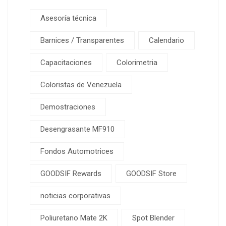
Asesoría técnica
Barnices / Transparentes
Calendario
Capacitaciones
Colorimetria
Coloristas de Venezuela
Demostraciones
Desengrasante MF910
Fondos Automotrices
GOODSIF Rewards
GOODSIF Store
noticias corporativas
Poliuretano Mate 2K
Spot Blender