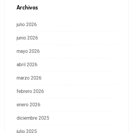
Archivos
julio 2026
junio 2026
mayo 2026
abril 2026
marzo 2026
febrero 2026
enero 2026
diciembre 2025
julio 2025