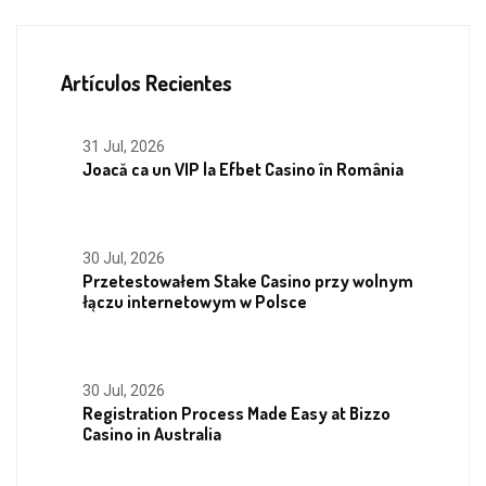
Artículos Recientes
31 Jul, 2026
Joacă ca un VIP la Efbet Casino în România
30 Jul, 2026
Przetestowałem Stake Casino przy wolnym
łączu internetowym w Polsce
30 Jul, 2026
Registration Process Made Easy at Bizzo
Casino in Australia