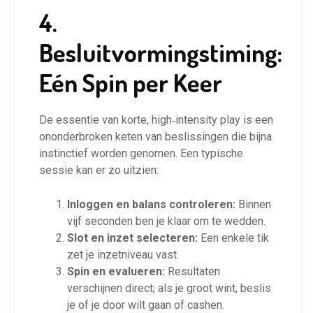
4.
Besluitvormingstiming:
Eén Spin per Keer
De essentie van korte, high‑intensity play is een
ononderbroken keten van beslissingen die bijna
instinctief worden genomen. Een typische
sessie kan er zo uitzien:
Inloggen en balans controleren:
Binnen
vijf seconden ben je klaar om te wedden.
Slot en inzet selecteren:
Een enkele tik
zet je inzetniveau vast.
Spin en evalueren:
Resultaten
verschijnen direct; als je groot wint, beslis
je of je door wilt gaan of cashen.