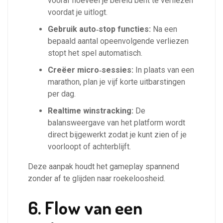
vooraf hoeveel je bereid bent te verliezen
voordat je uitlogt.
Gebruik auto‑stop functies:
Na een
bepaald aantal opeenvolgende verliezen
stopt het spel automatisch.
Creëer micro‑sessies:
In plaats van een
marathon, plan je vijf korte uitbarstingen
per dag.
Realtime winstracking:
De
balansweergave van het platform wordt
direct bijgewerkt zodat je kunt zien of je
voorloopt of achterblijft.
Deze aanpak houdt het gameplay spannend
zonder af te glijden naar roekeloosheid.
6. Flow van een