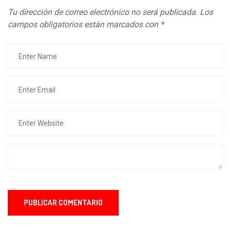
Tu dirección de correo electrónico no será publicada.
Los
campos obligatorios están marcados con
*