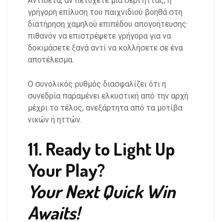
Αντίθετα, αν πετύχετε μια σερί ήττας, η
γρήγορη επίλυση του παιχνιδιού βοηθά στη
διατήρηση χαμηλού επιπέδου απογοήτευσης·
πιθανόν να επιστρέψετε γρήγορα για να
δοκιμάσετε ξανά αντί να κολλήσετε σε ένα
αποτέλεσμα.
Ο συνολικός ρυθμός διασφαλίζει ότι η
συνεδρία παραμένει ελκυστική από την αρχή
μέχρι το τέλος, ανεξάρτητα από τα μοτίβα
νικών ή ηττών.
11. Ready to Light Up
Your Play?
Your Next Quick Win
Awaits!