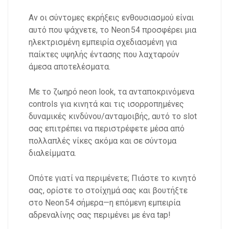
Αν οι σύντομες εκρήξεις ενθουσιασμού είναι
αυτό που ψάχνετε, το Neon 54 προσφέρει μια
ηλεκτρισμένη εμπειρία σχεδιασμένη για
παίκτες υψηλής έντασης που λαχταρούν
άμεσα αποτελέσματα.
Με το ζωηρό neon look, τα ανταποκρινόμενα
controls για κινητά και τις ισορροπημένες
δυναμικές κινδύνου/ανταμοιβής, αυτό το slot
σας επιτρέπει να περιστρέφετε μέσα από
πολλαπλές νίκες ακόμα και σε σύντομα
διαλείμματα.
Οπότε γιατί να περιμένετε; Πιάστε το κινητό
σας, ορίστε το στοίχημά σας και βουτήξτε
στο Neon 54 σήμερα—η επόμενη εμπειρία
αδρεναλίνης σας περιμένει με ένα tap!