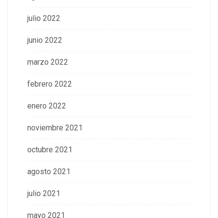
julio 2022
junio 2022
marzo 2022
febrero 2022
enero 2022
noviembre 2021
octubre 2021
agosto 2021
julio 2021
mayo 2021