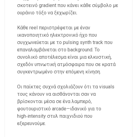
σκοτεινό gradient που κάνει κάθε σύμβολο με
ουράνιο τόξο να ξεχωρίζει.
Κάθε reel περιστρέφεται με έναν
ικανοποιητικό ηλεκτρονικό ήχο που
συγχωνεύεται με το pulsing synth track που
επαναλαμβάνεται στο background. Το
συνολικό αποτέλεσμα είναι μια ελκυστική,
σχεδόν υπνωτική ατμόσφαιρα που σε κρατά
συγκεντρωμένο στην επόμενη κίνηση.
Οι παίκτες συχνά σχολιάζουν ότι τα visuals
τους κάνουν να αισθάνονται σαν να
βρίσκονται μέσα σε ένα λαμπερό,
φουτουριστικό arcade—ιδανικό για το
high‑intensity στυλ παιχνιδιού που
εξερευνούμε.