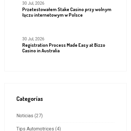
30 Jul, 2026
Przetestowałem Stake Casino przy wolnym
łączu internetowym w Polsce
30 Jul, 2026
Registration Process Made Easy at Bizzo
Casino in Australia
Categorías
Noticias
(27)
Tips Automotrices
(4)