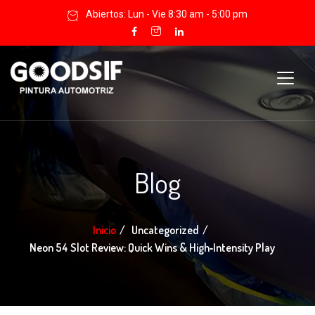
Abiertos: Lun - Vie 8:30 am - 5:00 pm
Blog
Inicio
Uncategorized
Neon 54 Slot Review: Quick Wins & High‑Intensity Play