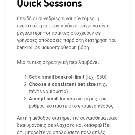
Quick Sessions
Επειδή οι συνεδρίες είναι σύντομες, η
ανεκτικότητα στον κίνδυνο τείνει να είναι
μεγαλύτερη—οι παίκτες στοχεύουν σε
γρήγορες αποδόσεις παρά στη διατήρηση του
bankroll σε μακροπρόθεσμη βάση.
Μια τυπική στρατηγική περιλαμβάνει:
Set a small bankroll limit
(π.χ., $50).
Choose a consistent bet size
(π.χ.,
πέντε νομίσματα).
Accept small losses
ως μέρος του
ρυθμού· εστιάστε στο επόμενο κέρδος.
Αυτή η μέθοδος διατηρεί τις συναισθηματικές
διακυμάνσεις σε ελάχιστο και διασφαλίζει
ότι μπορείτε να απολαύσετε πολλαπλές