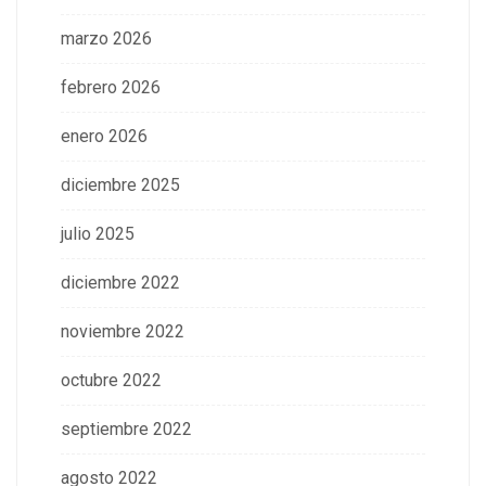
marzo 2026
febrero 2026
enero 2026
diciembre 2025
julio 2025
diciembre 2022
noviembre 2022
octubre 2022
septiembre 2022
agosto 2022