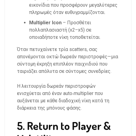
εικονίδια που προσφέρουν μεγαλύτερες
πληρωμές όταν ευθυγραμμίζονται.
Multiplier Icon
– Προσθέτει
πολλαπλασιαστή (x2–x5) σε
οποιαδήποτε νίκη τοποθετείται.
Όταν πετυχαίνετε τρία scatters, σας
απονέμονται οκτώ δωρεάν περιστροφές—μια
σύντομη έκρηξη επιπλέον παιχνιδιού που
ταιριάζει απόλυτα σε σύντομες συνεδρίες.
Η λειτουργία δωρεάν περιστροφών
ενισχύεται από έναν auto‑multiplier που
αυξάνεται με κάθε διαδοχική νίκη κατά τη
διάρκεια της μπόνους φάσης.
5. Return to Player &