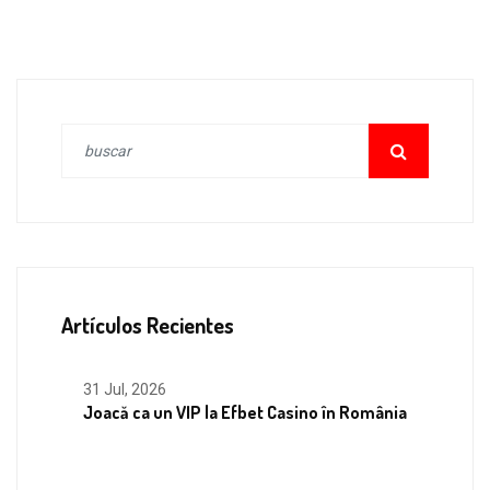
Artículos Recientes
31 Jul, 2026
Joacă ca un VIP la Efbet Casino în România