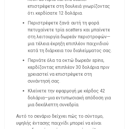
επιστρέφετε στη δουλειά γνωρίζοντας
ότι κερδίσατε 12 δολάρια.
Περιστρέφετε ξανά· αυτή τη φορά
πετυχαίνετε τρία scatters και μπαίνετε
στη λειτουργία δωρεάν περιστροφών—
μια τέλεια έκρηξη επιπλέον παιχνιδιού
κατά τη διάρκεια του διαλείμματος σας.
Περνάτε όλα τα οκτώ δωρεάν spins,
κερδίζοντας επιπλέον 30 δολάρια πριν
χρειαστεί να επιστρέψετε στη
συνάντησή σας.
Κλείνετε την εφαρμογή με κέρδος 42
δολάρια—μια εντυπωσιακή απόδοση για
μια δεκάλεπτη συνεδρία.
Αυτό το σενάριο δείχνει πώς το σύντομο,
υψηλής έντασης παιχνίδι μπορεί να είναι