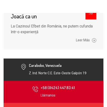
31
Jul
Joacă ca un
La Cazinoul Efbet din România, ne putem cufunda
într-o experiență
Leer Más
Carabobo, Venezuela
Z. Ind. Norte C.E. Este-Oeste Galpón 19
+58 (0424) 447.83.41
Llámanos