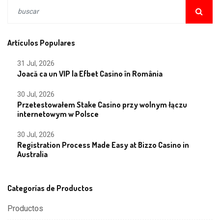
Artículos Populares
31 Jul, 2026
Joacă ca un VIP la Efbet Casino în România
30 Jul, 2026
Przetestowałem Stake Casino przy wolnym łączu
internetowym w Polsce
30 Jul, 2026
Registration Process Made Easy at Bizzo Casino in
Australia
Categorías de Productos
Productos