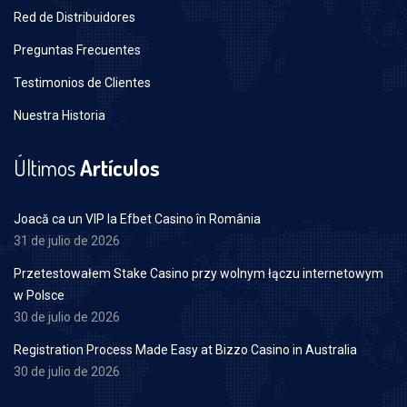
Red de Distribuidores
Preguntas Frecuentes
Testimonios de Clientes
Nuestra Historia
Últimos
Artículos
Joacă ca un VIP la Efbet Casino în România
31 de julio de 2026
Przetestowałem Stake Casino przy wolnym łączu internetowym
w Polsce
30 de julio de 2026
Registration Process Made Easy at Bizzo Casino in Australia
30 de julio de 2026