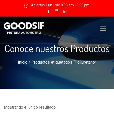
Abiertos: Lun - Vie 8:30 am - 5:00 pm
Conoce nuestros Productos
Inicio
/ Productos etiquetados “Poliuretano”
Mostrando el único resultado