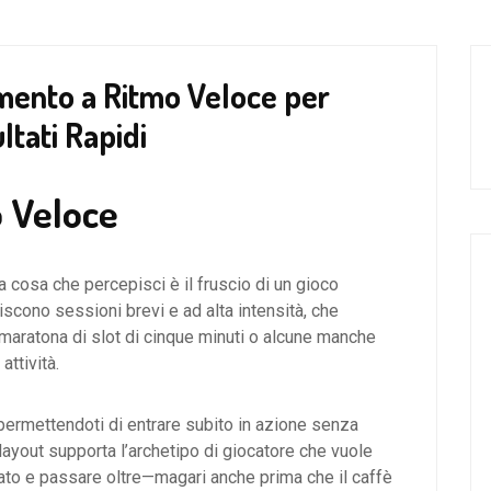
mento a Ritmo Veloce per
ultati Rapidi
co Veloce
ma cosa che percepisci è il fruscio di un gioco
iscono sessioni brevi e ad alta intensità, che
 maratona di slot di cinque minuti o alcune manche
attività.
, permettendoti di entrare subito in azione senza
ayout supporta l’archetipo di giocatore che vuole
ato e passare oltre—magari anche prima che il caffè