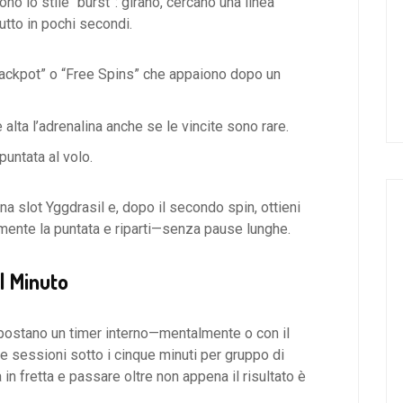
ono lo stile “burst”: girano, cercano una linea
utto in pochi secondi.
“Jackpot” o “Free Spins” che appaiono dopo un
e alta l’adrenalina anche se le vincite sono rare.
puntata al volo.
a slot Yggdrasil e, dopo il secondo spin, ottieni
rmente la puntata e riparti—senza pause lunghe.
l Minuto
mpostano un timer interno—mentalmente o con il
 sessioni sotto i cinque minuti per gruppo di
in fretta e passare oltre non appena il risultato è