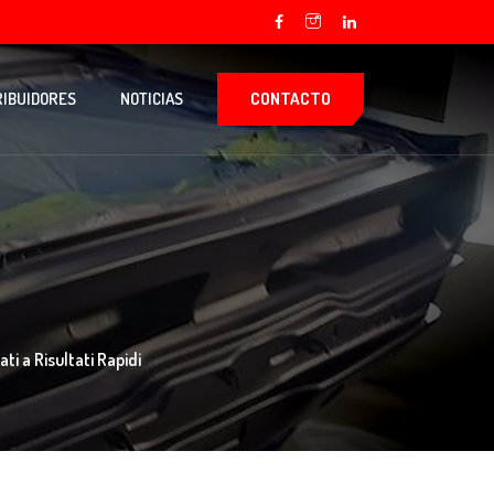
RIBUIDORES
NOTICIAS
CONTACTO
i a Risultati Rapidi