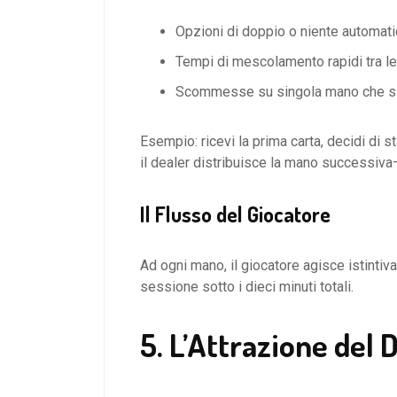
Opzioni di doppio o niente automati
Tempi di mescolamento rapidi tra le
Scommesse su singola mano che si r
Esempio: ricevi la prima carta, decidi di 
il dealer distribuisce la mano successiva
Il Flusso del Giocatore
Ad ogni mano, il giocatore agisce istinti
sessione sotto i dieci minuti totali.
5. L’Attrazione del 