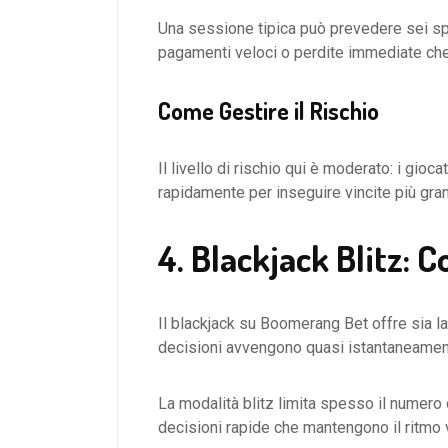
Una sessione tipica può prevedere sei sp
pagamenti veloci o perdite immediate che
Come Gestire il Rischio
Il livello di rischio qui è moderato: i gi
rapidamente per inseguire vincite più gran
4. Blackjack Blitz: 
Il blackjack su Boomerang Bet offre sia la 
decisioni avvengono quasi istantaneamen
La modalità blitz limita spesso il numer
decisioni rapide che mantengono il ritmo 