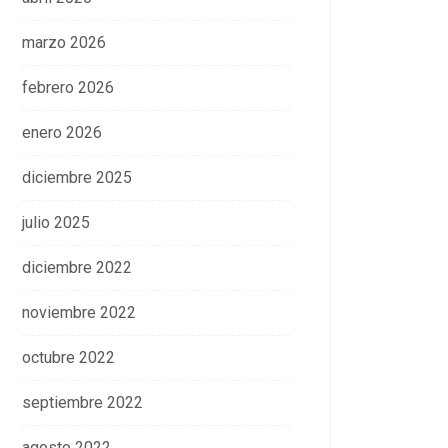
marzo 2026
febrero 2026
enero 2026
diciembre 2025
julio 2025
diciembre 2022
noviembre 2022
octubre 2022
septiembre 2022
agosto 2022