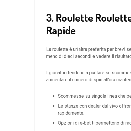
3. Roulette Roulette
Rapide
La roulette è un’altra preferita per brev
meno di dieci secondi e vedere il risultat
I giocatori tendono a puntare su scomm
aumentare il numero di spin all’ora mantene
Scommesse su singola linea che perm
Le stanze con dealer dal vivo offr
rapidamente.
Opzioni di e‑bet ti permettono di ra