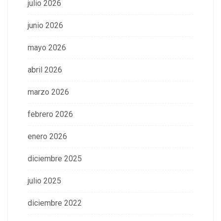
julio 2026
junio 2026
mayo 2026
abril 2026
marzo 2026
febrero 2026
enero 2026
diciembre 2025
julio 2025
diciembre 2022