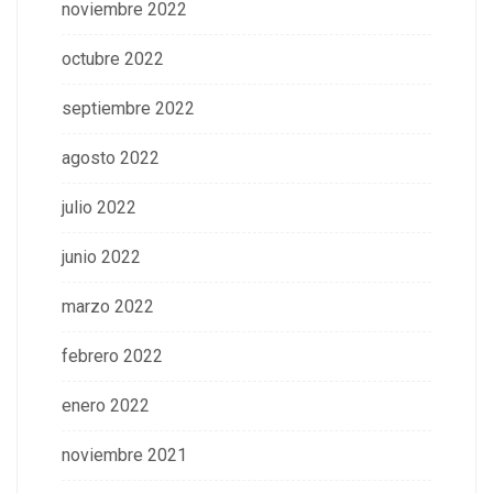
noviembre 2022
octubre 2022
septiembre 2022
agosto 2022
julio 2022
junio 2022
marzo 2022
febrero 2022
enero 2022
noviembre 2021