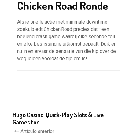
Chicken Road Ronde
Als je snelle actie met minimale downtime
zoekt, biedt Chicken Road precies dat—een
boeiend crash game waarbij elke seconde telt
en elke beslissing je uitkomst bepaalt. Duik er
nu in en ervaar de sensatie van die kip over de
weg leiden voordat de tijd om is!
Hugo Casino: Quick‑Play Slots & Live
Games for...
Artículo anterior