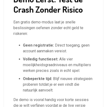
Crash Zonder Risico
Een gratis demo-modus laat je snelle
beslissingen oefenen zonder echt geld te
riskeren:
Geen registratie:
Direct toegang; geen
account aanmaken vereist.
Volledig functieset:
Alle vier
moeilijkheidsgraadniveaus en multipliers
werken precies zoals in echt spel.
Onbeperkte tijd:
Blijf nieuwe strategieën
proberen totdat je er een vindt die
natuurlijk aanvoelt.
De demo is vooral handig voor korte sessies
die je wilt verfijnen voordat je de live versie