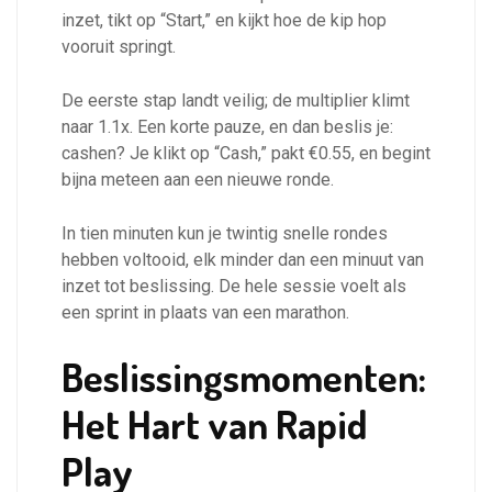
inzet, tikt op “Start,” en kijkt hoe de kip hop
vooruit springt.
De eerste stap landt veilig; de multiplier klimt
naar 1.1x. Een korte pauze, en dan beslis je:
cashen? Je klikt op “Cash,” pakt €0.55, en begint
bijna meteen aan een nieuwe ronde.
In tien minuten kun je twintig snelle rondes
hebben voltooid, elk minder dan een minuut van
inzet tot beslissing. De hele sessie voelt als
een sprint in plaats van een marathon.
Beslissingsmomenten:
Het Hart van Rapid
Play