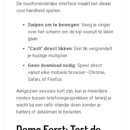
De touchvriendelijke interface maakt het ideaal
voor handheld spelen:
Swipen om te bewegen:
Veeg je vinger
over het scherm om de kip vooruit te laten
gaan.
“Cash” direct tikken:
Eén tik vergrendelt
je huidige multiplier.
Geen download nodig:
Speel direct
vanuit elke mobiele browser—Chrome,
Safari, of Firefox.
Aangezien sessies kort zijn, kun je meerdere
rondes tussen telefoongesprekken of terwijl je
wacht bij een café-standje doen zonder je
batterij of datalimiet te belasten.
Demo Eerst: Test de