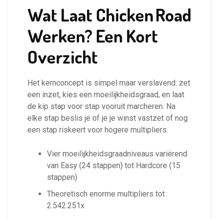
Wat Laat Chicken Road
Werken? Een Kort
Overzicht
Het kernconcept is simpel maar verslavend: zet
een inzet, kies een moeilijkheidsgraad, en laat
de kip stap voor stap vooruit marcheren. Na
elke stap beslis je of je je winst vastzet of nog
een stap riskeert voor hogere multipliers.
Vier moeilijkheidsgraadniveaus variërend
van Easy (24 stappen) tot Hardcore (15
stappen)
Theoretisch enorme multipliers tot
2.542.251x