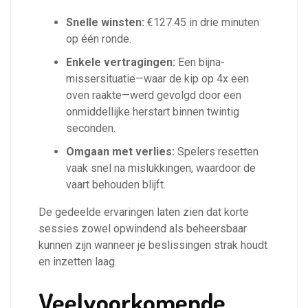
Snelle winsten:
€127.45 in drie minuten
op één ronde.
Enkele vertragingen:
Een bijna-
missersituatie—waar de kip op 4x een
oven raakte—werd gevolgd door een
onmiddellijke herstart binnen twintig
seconden.
Omgaan met verlies:
Spelers resetten
vaak snel na mislukkingen, waardoor de
vaart behouden blijft.
De gedeelde ervaringen laten zien dat korte
sessies zowel opwindend als beheersbaar
kunnen zijn wanneer je beslissingen strak houdt
en inzetten laag.
Veelvoorkomende