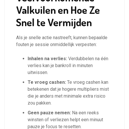
Valkuilen en Hoe Ze
Snel te Vermijden
Als je snelle actie nastreeft, kunnen bepaalde
fouten je sessie onmiddellijk verpesten:
Inhalen na verlies:
Verdubbelen na één
verlies kan je bankroll in minuten
uitwissen.
Te vroeg cashen:
Te vroeg cashen kan
betekenen dat je hogere multipliers mist
die je anders met minimale extra risico
zou pakken.
Geen pauze nemen:
Na een reeks
winsten of verliezen helpt een minuut
pauze je focus te resetten.