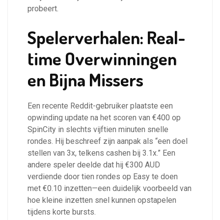
probeert.
Spelerverhalen: Real-
time Overwinningen
en Bijna Missers
Een recente Reddit-gebruiker plaatste een
opwinding update na het scoren van €400 op
SpinCity in slechts vijftien minuten snelle
rondes. Hij beschreef zijn aanpak als “een doel
stellen van 3x, telkens cashen bij 3.1x.” Een
andere speler deelde dat hij €300 AUD
verdiende door tien rondes op Easy te doen
met €0.10 inzetten—een duidelijk voorbeeld van
hoe kleine inzetten snel kunnen opstapelen
tijdens korte bursts.