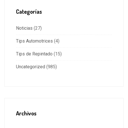
Categorías
Noticias
(27)
Tips Automotrices
(4)
Tips de Repintado
(15)
Uncategorized
(985)
Archivos