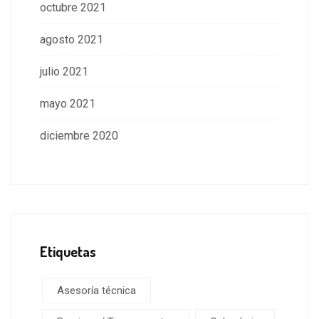
octubre 2021
agosto 2021
julio 2021
mayo 2021
diciembre 2020
Etiquetas
Asesoría técnica