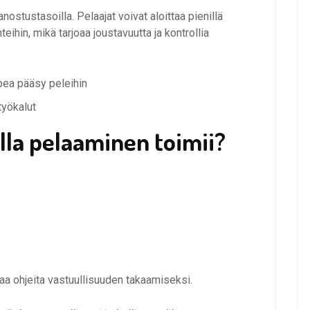
ostustasoilla. Pelaajat voivat aloittaa pienillä
ihin, mikä tarjoaa joustavuutta ja kontrollia
opea pääsy peleihin
työkalut
ella pelaaminen toimii?
aa ohjeita vastuullisuuden takaamiseksi.