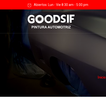
Abiertos: Lun - Vie 8:30 am - 5:00 pm
Inicio