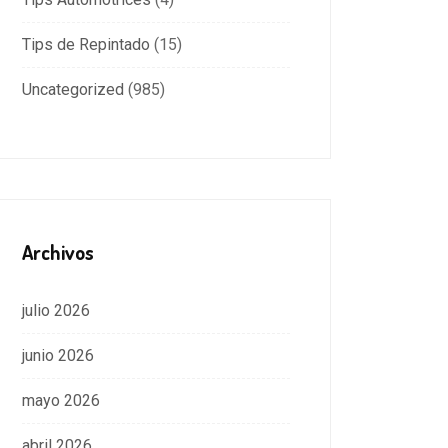
Tips de Repintado
(15)
Uncategorized
(985)
Archivos
julio 2026
junio 2026
mayo 2026
abril 2026