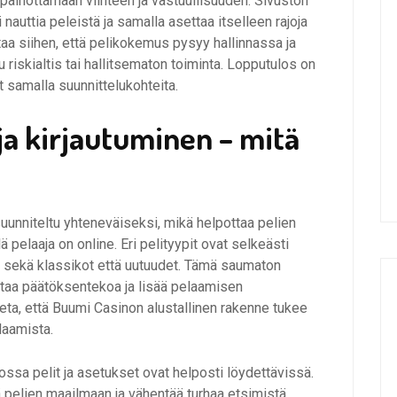
painottamaan viihteen ja vastuullisuuden. Sivuston
i nauttia peleistä ja samalla asettaa itselleen rajoja
taa siihen, että pelikokemus pysyy hallinnassa ja
iskialtis tai hallitsematon toiminta. Lopputulos on
t samalla suunnittelukohteita.
ja kirjautuminen – mitä
suunniteltu yhteneväiseksi, mikä helpottaa pelien
lä pelaaja on online. Eri pelityypit ovat selkeästi
ti sekä klassikot että uutuudet. Tämä saumaton
pottaa päätöksentekoa ja lisää pelaamisen
eta, että Buumi Casinon alustallinen rakenne tukee
laamista.
jossa pelit ja asetukset ovat helposti löydettävissä.
 pelien maailmaan ja vähentää turhaa etsimistä.