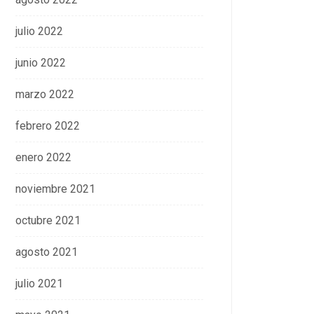
julio 2022
junio 2022
marzo 2022
febrero 2022
enero 2022
noviembre 2021
octubre 2021
agosto 2021
julio 2021