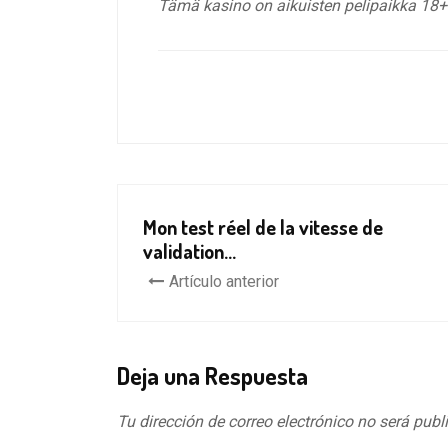
Tämä kasino on aikuisten pelipaikka 18+. 
Mon test réel de la vitesse de
validation...
Artículo anterior
Deja una Respuesta
Tu dirección de correo electrónico no será publ