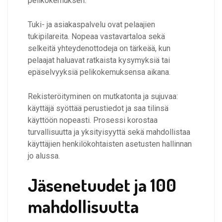
pelikokemuksen.
Tuki- ja asiakaspalvelu ovat pelaajien
tukipilareita. Nopeaa vastavartaloa sekä
selkeitä yhteydenottodeja on tärkeää, kun
pelaajat haluavat ratkaista kysymyksiä tai
epäselvyyksiä pelikokemuksensa aikana.
Rekisteröityminen on mutkatonta ja sujuvaa:
käyttäjä syöttää perustiedot ja saa tilinsä
käyttöön nopeasti. Prosessi korostaa
turvallisuutta ja yksityisyyttä sekä mahdollistaa
käyttäjien henkilökohtaisten asetusten hallinnan
jo alussa.
Jäsenetuudet ja 100
mahdollisuutta