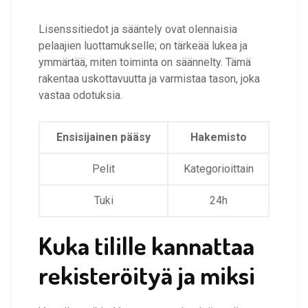
Lisenssitiedot ja sääntely ovat olennaisia
pelaajien luottamukselle; on tärkeää lukea ja
ymmärtää, miten toiminta on säännelty. Tämä
rakentaa uskottavuutta ja varmistaa tason, joka
vastaa odotuksia.
Ensisijainen pääsy
Hakemisto
Pelit
Kategorioittain
Tuki
24h
Kuka tilille kannattaa
rekisteröityä ja miksi