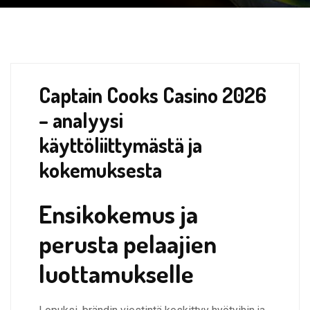
Captain Cooks Casino 2026
– analyysi
käyttöliittymästä ja
kokemuksesta
Ensikokemus ja
perusta pelaajien
luottamukselle