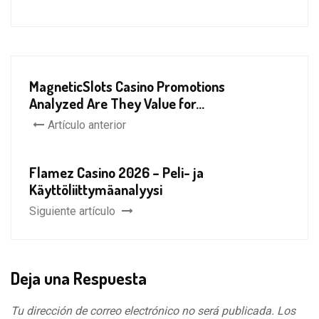
MagneticSlots Casino Promotions
Analyzed Are They Value for...
Artículo anterior
Flamez Casino 2026 – Peli- ja
Käyttöliittymäanalyysi
Siguiente artículo
Deja una Respuesta
Tu dirección de correo electrónico no será publicada.
Los