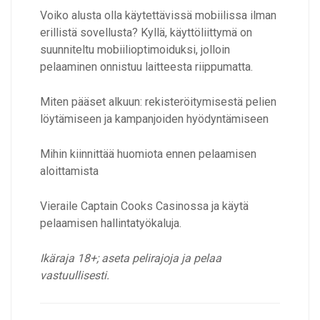
Voiko alusta olla käytettävissä mobiilissa ilman
erillistä sovellusta? Kyllä, käyttöliittymä on
suunniteltu mobiilioptimoiduksi, jolloin
pelaaminen onnistuu laitteesta riippumatta.
Miten pääset alkuun: rekisteröitymisestä pelien
löytämiseen ja kampanjoiden hyödyntämiseen
Mihin kiinnittää huomiota ennen pelaamisen
aloittamista
Vieraile Captain Cooks Casinossa ja käytä
pelaamisen hallintatyökaluja.
Ikäraja 18+; aseta pelirajoja ja pelaa
vastuullisesti.