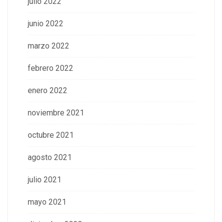
julio 2022
junio 2022
marzo 2022
febrero 2022
enero 2022
noviembre 2021
octubre 2021
agosto 2021
julio 2021
mayo 2021