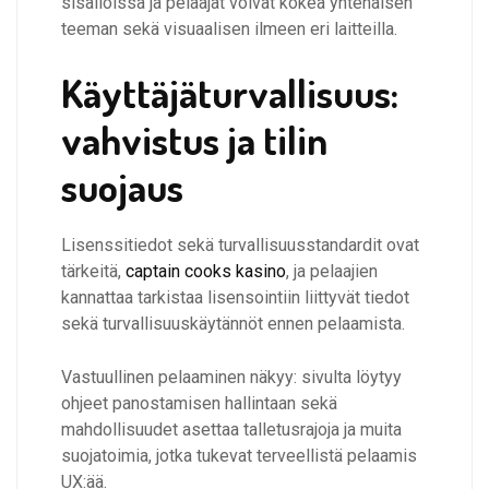
sisällöissä ja pelaajat voivat kokea yhtenäisen
teeman sekä visuaalisen ilmeen eri laitteilla.
Käyttäjäturvallisuus:
vahvistus ja tilin
suojaus
Lisenssitiedot sekä turvallisuusstandardit ovat
tärkeitä,
captain cooks kasino
, ja pelaajien
kannattaa tarkistaa lisensointiin liittyvät tiedot
sekä turvallisuuskäytännöt ennen pelaamista.
Vastuullinen pelaaminen näkyy: sivulta löytyy
ohjeet panostamisen hallintaan sekä
mahdollisuudet asettaa talletusrajoja ja muita
suojatoimia, jotka tukevat terveellistä pelaamis
UX:ää.