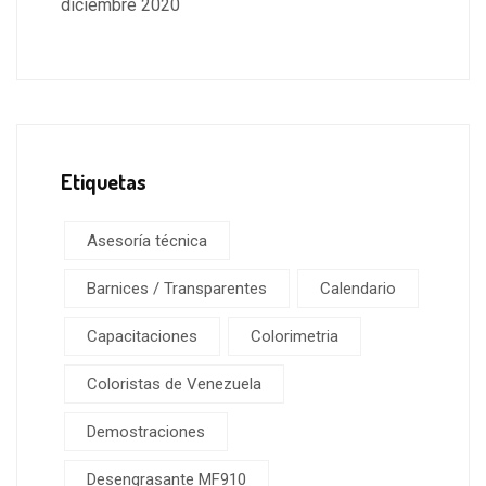
diciembre 2020
Etiquetas
Asesoría técnica
Barnices / Transparentes
Calendario
Capacitaciones
Colorimetria
Coloristas de Venezuela
Demostraciones
Desengrasante MF910