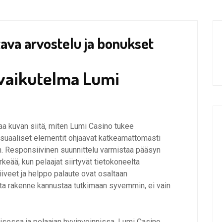
ava arvostelu ja bonukset
vaikutelma Lumi
aa kuvan siitä, miten Lumi Casino tukee
isuaaliset elementit ohjaavat katkeamattomasti
n. Responsiivinen suunnittelu varmistaa pääsyn
ärkeää, kun pelaajat siirtyvät tietokoneelta
viiveet ja helppo palaute ovat osaltaan
ta rakenne kannustaa tutkimaan syvemmin, ei vain
sessa ja pelaajan hyvinvoinnissa. Lumi Casino