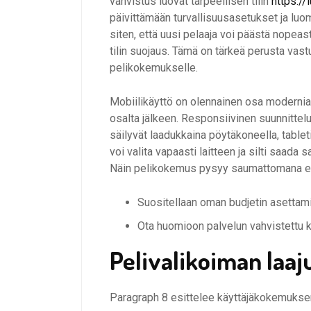
vahvistus luovat tarpeellisen tilin
https://
päivittämään turvallisuusasetukset ja lu
siten, että uusi pelaaja voi päästä nopea
tilin suojaus. Tämä on tärkeä perusta vastu
pelikokemukselle.
Mobiilikäyttö on olennainen osa moderni
osalta jälkeen. Responsiivinen suunnittelu
säilyvät laadukkaina pöytäkoneella, tableti
voi valita vapaasti laitteen ja silti saad
Näin pelikokemus pysyy saumattomana eri
Suositellaan oman budjetin asettami
Ota huomioon palvelun vahvistettu kä
Pelivalikoiman laaj
Paragraph 8 esittelee käyttäjäkokemuksen 