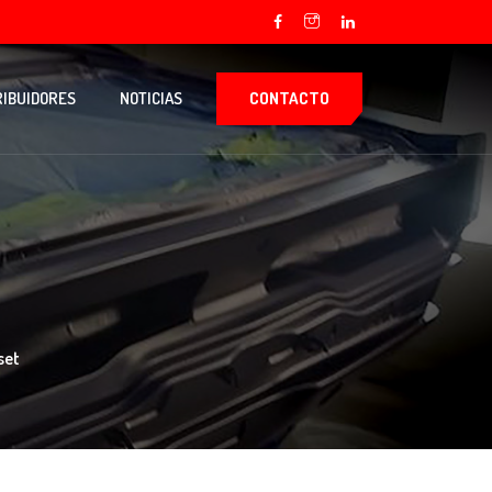
RIBUIDORES
NOTICIAS
CONTACTO
set