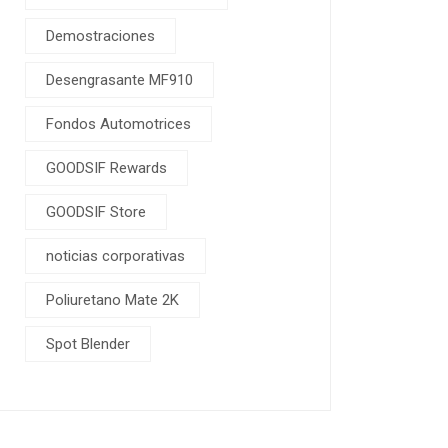
Demostraciones
Desengrasante MF910
Fondos Automotrices
GOODSIF Rewards
GOODSIF Store
noticias corporativas
Poliuretano Mate 2K
Spot Blender