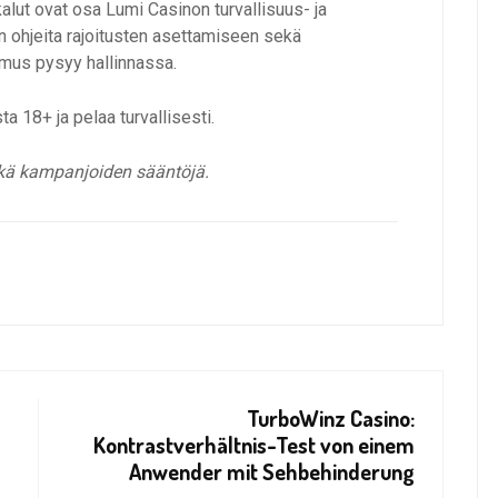
alut ovat osa Lumi Casinon turvallisuus- ja
aan ohjeita rajoitusten asettamiseen sekä
emus pysyy hallinnassa.
 18+ ja pelaa turvallisesti.
ekä kampanjoiden sääntöjä.
TurboWinz Casino:
Kontrastverhältnis-Test von einem
Anwender mit Sehbehinderung