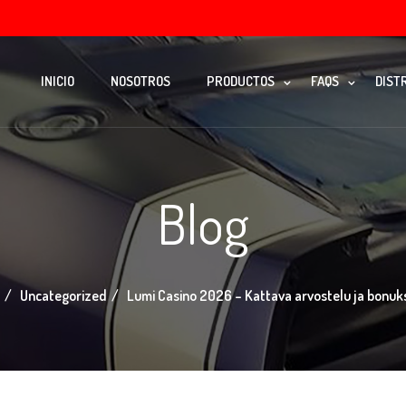
INICIO
NOSOTROS
PRODUCTOS
FAQS
DIST
Blog
Uncategorized
Lumi Casino 2026 – Kattava arvostelu ja bonuk