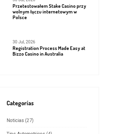
Przetestowałem Stake Casino przy
wolnym łączu internetowym w
Polsce
30 Jul, 2026
Registration Process Made Easy at
Bizzo Casino in Australia
Categorías
Noticias
(27)
Tips Automotrices
(4)