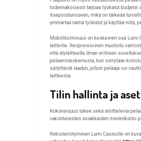
todennäköisesti tarjoaa työkalut budjetin
itsepoistumiseen, mikä on tärkeää turval
ymmärtää nämä työkalut ja käyttää niitä, p
Mobiilitoimivuus on keskeinen osa Lumi Ca
laitteille. Responsiivinen muotoilu varmi
että älylaitteella ilman erillisen sovellu
pelaamiskokemusta, kun siirrytään kotiolois
säilyttävät laadun, jolloin pelaaja voi na
laitteesta.
Tilin hallinta ja ase
Kokonaisuus tukee sekä aloittelevia pelaaj
vakiintuneiden asiakkaiden mielenkiinto p
Rekisteröityminen Lumi Casinolle on kuvat