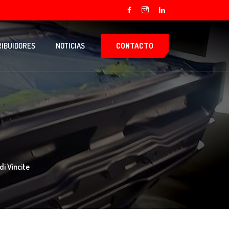
RIBUIDORES
NOTICIAS
CONTACTO
di Vincite