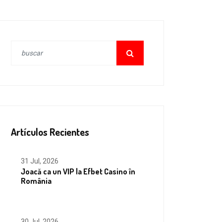
Artículos Recientes
31 Jul, 2026
Joacă ca un VIP la Efbet Casino în
România
30 Jul, 2026