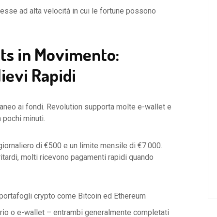
se ad alta velocità in cui le fortune possono
ts in Movimento:
lievi Rapidi
aneo ai fondi. Revolution supporta molte e-wallet e
 pochi minuti.
giornaliero di €500 e un limite mensile di €7.000.
itardi, molti ricevono pagamenti rapidi quando
 portafogli crypto come Bitcoin ed Ethereum
rio o e-wallet – entrambi generalmente completati