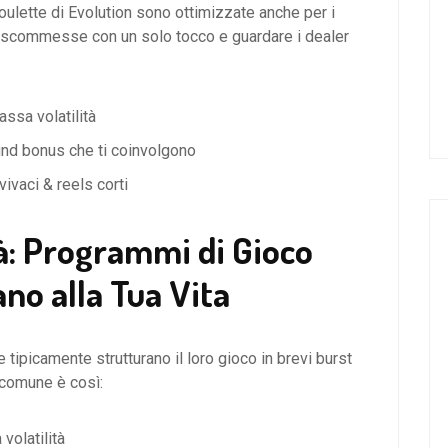
oulette di Evolution sono ottimizzate anche per i
re scommesse con un solo tocco e guardare i dealer
assa volatilità
und bonus che ti coinvolgono
vivaci & reels corti
à: Programmi di Gioco
no alla Tua Vita
 tipicamente strutturano il loro gioco in brevi burst
o comune è così:
volatilità