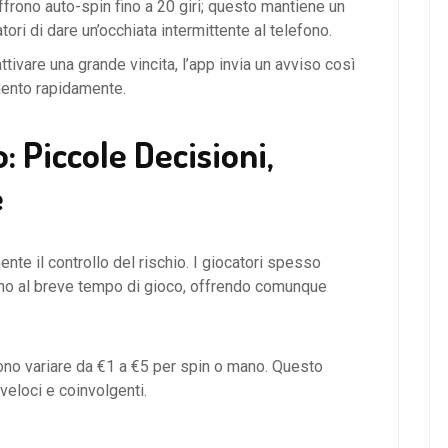
frono auto-spin fino a 20 giri; questo mantiene un
ori di dare un’occhiata intermittente al telefono.
tivare una grande vincita, l’app invia un avviso così
mento rapidamente.
: Piccole Decisioni,
e
te il controllo del rischio. I giocatori spesso
ano al breve tempo di gioco, offrendo comunque
ono variare da €1 a €5 per spin o mano. Questo
veloci e coinvolgenti.