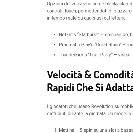
Opzioni di live casino come blackjack o R
controlli touch, permettendoti di piazza
in tempo reale da qualsiasi caffetteria.
NetEnt’s “Starburst” – spin rapido, b
Pragmatic Play’s “Great Rhino” – ro
Thunderkick’s “Fruit Party” – visuali 
Velocità & Comodit
Rapidi Che Si Adatta
I giocatori che usano Revolution su mobile
distribuiti durante la giornata. Un modell
Mattina – 5 spin su una slot a bassa 