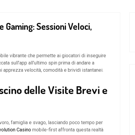
e Gaming: Sessioni Veloci,
ile vibrante che permette ai giocatori di inseguire
ata sull’app all’ultimo spin prima di andare a
i apprezza velocità, comodità e brividi istantanei.
scino delle Visite Brevi e
voro, famiglia e svago, lasciando poco tempo per
olution Casino
mobile-first affronta questa realtà