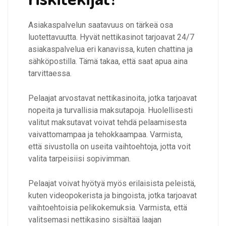
Asiakaspalvelun saatavuus on tärkeä osa
luotettavuutta. Hyvät nettikasinot tarjoavat 24/7
asiakaspalvelua eri kanavissa, kuten chattina ja
sähköpostilla. Tämä takaa, että saat apua aina
tarvittaessa.
Pelaajat arvostavat nettikasinoita, jotka tarjoavat
nopeita ja turvallisia maksutapoja. Huolellisesti
valitut maksutavat voivat tehdä pelaamisesta
vaivattomampaa ja tehokkaampaa. Varmista,
että sivustolla on useita vaihtoehtoja, jotta voit
valita tarpeisiisi sopivimman.
Pelaajat voivat hyötyä myös erilaisista peleistä,
kuten videopokerista ja bingoista, jotka tarjoavat
vaihtoehtoisia pelikokemuksia. Varmista, että
valitsemasi nettikasino sisältää laajan