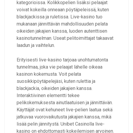
kategorioissa. Kolikkopelien lisäksi pelaajat
voivat kokeilla onneaan pöytäpeleissä, kuten
blackjackissa ja ruletissa. Live-kasino tuo
mukanaan jännittävän mahdollisuuden pelata
oikeiden jakajien kanssa, luoden autenttisen
kasinotunnelman. Useat pelitoimittajat takaavat
laadun ja vaihtelun.
Erityisesti live-kasino tarjoaa unohtumatonta
tunnelmaa, joka vie pelaajat lähelle oikeaa
kasinon kokemusta. Voit pelata
suosikkipöytäpelejäsi, kuten rulettia ja
blackjackia, oikeiden jakajien kanssa.
Interaktiivinen elementti tekee
pelikokemuksesta ainutlaatuisen ja jännittävän.
Käyttäjät ovat kehuneet live-pelien laatua sekä
jatkuvaa vuorovaikutusta jakajien kanssa, mikä
lisää pelin jännitystä. Unibet Casinolla live-
kasino on ehdottomasti kokeilemisen arvoinen.