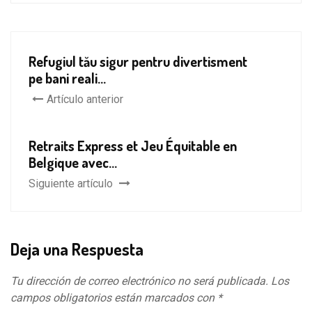
Refugiul tău sigur pentru divertisment
pe bani reali...
Artículo anterior
Retraits Express et Jeu Équitable en
Belgique avec...
Siguiente artículo
Deja una Respuesta
Tu dirección de correo electrónico no será publicada.
Los
campos obligatorios están marcados con
*