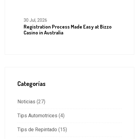
30 Jul, 2026
Registration Process Made Easy at Bizzo
Casino in Australia
Categorías
Noticias
(27)
Tips Automotrices
(4)
Tips de Repintado
(15)