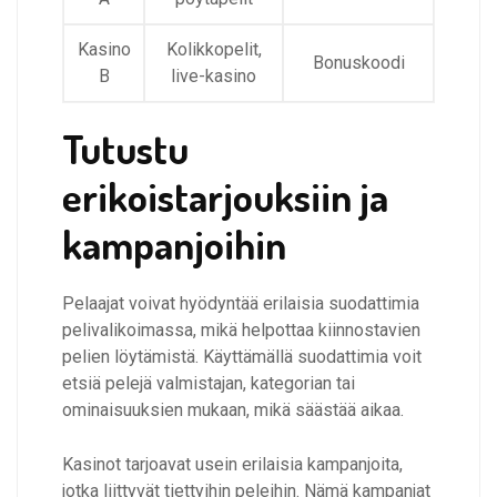
Kasino
Kolikkopelit,
Bonuskoodi
B
live-kasino
Tutustu
erikoistarjouksiin ja
kampanjoihin
Pelaajat voivat hyödyntää erilaisia suodattimia
pelivalikoimassa, mikä helpottaa kiinnostavien
pelien löytämistä. Käyttämällä suodattimia voit
etsiä pelejä valmistajan, kategorian tai
ominaisuuksien mukaan, mikä säästää aikaa.
Kasinot tarjoavat usein erilaisia kampanjoita,
jotka liittyvät tiettyihin peleihin. Nämä kampanjat