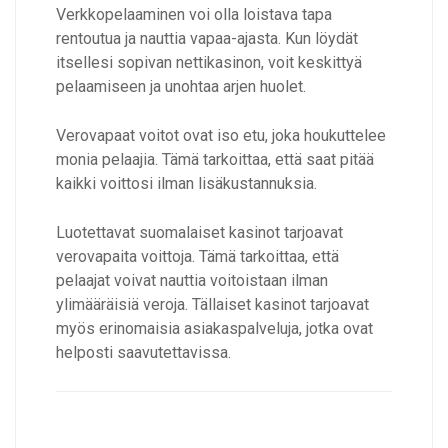
Verkkopelaaminen voi olla loistava tapa
rentoutua ja nauttia vapaa-ajasta. Kun löydät
itsellesi sopivan nettikasinon, voit keskittyä
pelaamiseen ja unohtaa arjen huolet.
Verovapaat voitot ovat iso etu, joka houkuttelee
monia pelaajia. Tämä tarkoittaa, että saat pitää
kaikki voittosi ilman lisäkustannuksia.
Luotettavat suomalaiset kasinot tarjoavat
verovapaita voittoja. Tämä tarkoittaa, että
pelaajat voivat nauttia voitoistaan ilman
ylimääräisiä veroja. Tällaiset kasinot tarjoavat
myös erinomaisia asiakaspalveluja, jotka ovat
helposti saavutettavissa.