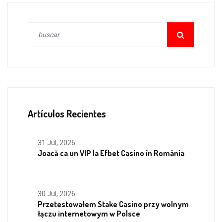
Artículos Recientes
31 Jul, 2026
Joacă ca un VIP la Efbet Casino în România
30 Jul, 2026
Przetestowałem Stake Casino przy wolnym
łączu internetowym w Polsce