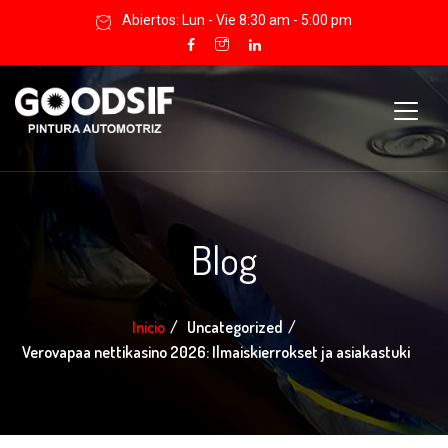
Abiertos: Lun - Vie 8:30 am - 5:00 pm
Blog
Inicio
Uncategorized
Verovapaa nettikasino 2026: Ilmaiskierrokset ja asiakastuki