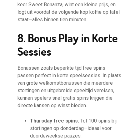
keer Sweet Bonanza, wint een kleine prijs, en
logt uit voordat de volgende kop koffie op tafel
staat—alles binnen tien minuten.
8. Bonus Play in Korte
Sessies
Bonussen zoals beperkte tijd free spins
passen perfect in korte speelsessies. In plaats
van grote welkomstbonussen die meerdere
stortingen en uitgebreide speeltijd vereisen,
kunnen spelers snel gratis spins krijgen die
directe kansen op winst bieden.
Thursday free spins:
Tot 100 spins bij
stortingen op donderdag—ideaal voor
doordeweekse pauzes.