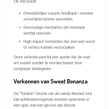
Elk titel biedt:
Onmiddellijke visuele feedback—winsten
verschijnen binnen seconden.
Eenvoudige mechanics die minimale
leertijd vereisen.
High‑impact momenten die snel een winst
of verlies kunnen veroorzaken.
Deze selectie past bij een speler die de rush
wil voelen zonder te worden belast door
complexe strategieën.
Verkennen van Sweet Bonanza
De “Tumble” functie van de candy‑themed slot
kan achtereenvolgende winsten opleveren in
één spin, wat een gevoel van directe