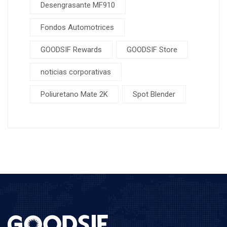
Desengrasante MF910
Fondos Automotrices
GOODSIF Rewards
GOODSIF Store
noticias corporativas
Poliuretano Mate 2K
Spot Blender