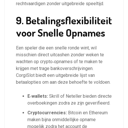
rechtvaardigen zonder uitgebreide speeltijd.
9. Betalingsflexibiliteit
voor Snelle Opnames
Een speler die een snelle ronde wint, wil
misschien direct uitcashen zonder weken te
wachten op crypto‑opnames of te maken te
krijgen met trage bankoverschrijvingen.
CorgiSlot biedt een uitgebreide lijst van
betaalopties om aan deze behoefte te voldoen.
E‑wallets:
Skrill of Neteller bieden directe
overboekingen zodra ze zijn geverifieerd.
Cryptocurrencies:
Bitcoin en Ethereum
maken bijna onmiddellijke opname
mogelijk zodra het account de