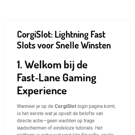
CorgiSlot: Lightning Fast
Slots voor Snelle Winsten
1. Welkom bij de
Fast‑Lane Gaming
Experience
Wanneer je op de
CorgiSlot
login pagina komt,
is het eerste wat je opvalt de belofte van
directe actie—geen wachten op trage
laadschermen of eindeloze tutorials. Het