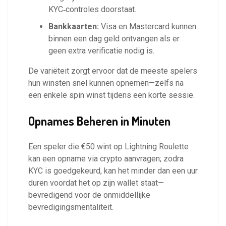
KYC‑controles doorstaat.
Bankkaarten:
Visa en Mastercard kunnen
binnen een dag geld ontvangen als er
geen extra verificatie nodig is.
De variëteit zorgt ervoor dat de meeste spelers
hun winsten snel kunnen opnemen—zelfs na
een enkele spin winst tijdens een korte sessie.
Opnames Beheren in Minuten
Een speler die €50 wint op Lightning Roulette
kan een opname via crypto aanvragen; zodra
KYC is goedgekeurd, kan het minder dan een uur
duren voordat het op zijn wallet staat—
bevredigend voor de onmiddellijke
bevredigingsmentaliteit.