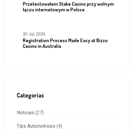
Przetestowałem Stake Casino przy wolnym
łączu internetowym w Polsce
30 Jul, 2026
Registration Process Made Easy at Bizzo
Casino in Australia
Categorías
Noticias
(27)
Tips Automotrices
(4)